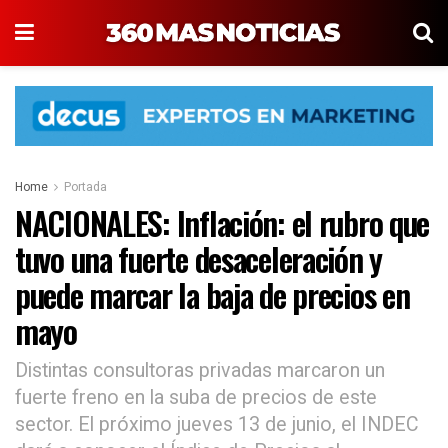
Home
Portada
NACIONALES: Inflación: el rubro que
tuvo una fuerte desaceleración y
puede marcar la baja de precios en
mayo
Distintas consultoras privadas marcaron un
fuerte freno en la suba de precios de este
sector. El próximo jueves 13 de junio, el INDEC