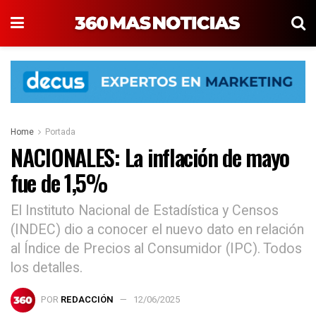
Home
Portada
NACIONALES: La inflación de mayo
fue de 1,5%
El Instituto Nacional de Estadística y Censos
(INDEC) dio a conocer el nuevo dato en relación
al Índice de Precios al Consumidor (IPC). Todos
los detalles.
POR
REDACCIÓN
12/06/2025