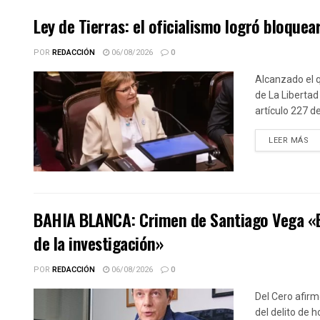
Ley de Tierras: el oficialismo logró bloquear
POR
REDACCIÓN
06/08/2026
0
Alcanzado el q
de La Libertad
artículo 227 d
DE
LEER MÁS
BAHIA BLANCA: Crimen de Santiago Vega «El 
de la investigación»
POR
REDACCIÓN
06/08/2026
0
Del Cero afirm
del delito de 