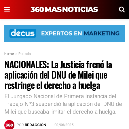
Home
Portada
NACIONALES: La Justicia frenó la
aplicación del DNU de Milei que
restringe el derecho a huelga
El Juzgado Nacional de Primera Instancia del
Trabajo Nº3 suspendió la aplicación del DNU de
Milei que buscaba limitar el derecho a huelga.
POR
REDACCIÓN
02/06/2025