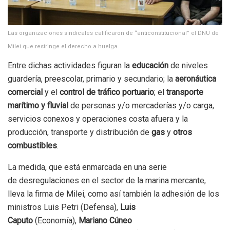
Las organizaciones sindicales calificaron de “anticonstitucional” el DNU de
Milei que restringe el derecho a huelga.
Entre dichas actividades figuran la
educación
de niveles
guardería, preescolar, primario y secundario; la
aeronáutica
comercial
y el
control de tráfico portuario
; el
transporte
marítimo y fluvial
de personas y/o mercaderías y/o carga,
servicios conexos y operaciones costa afuera y la
producción, transporte y distribución de
gas
y
otros
combustibles
.
La medida, que está enmarcada en una serie
de desregulaciones en el sector de la marina mercante,
lleva la firma de Milei, como así también la adhesión de los
ministros Luis Petri (Defensa),
Luis
Caputo
(Economía),
Mariano Cúneo