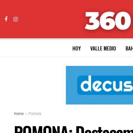
HOY
VALLE MEDIO
BAH
Home
Portada
POMONA: Destacamen