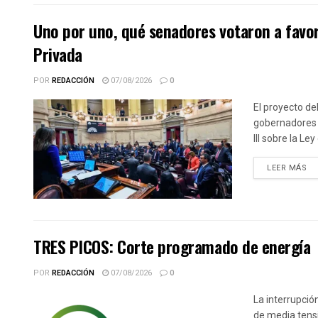
Uno por uno, qué senadores votaron a favor
Privada
POR
REDACCIÓN
07/08/2026
0
El proyecto de
gobernadores y
III sobre la Le
DE
LEER MÁS
TRES PICOS: Corte programado de energía
POR
REDACCIÓN
07/08/2026
0
La interrupció
de media tensi