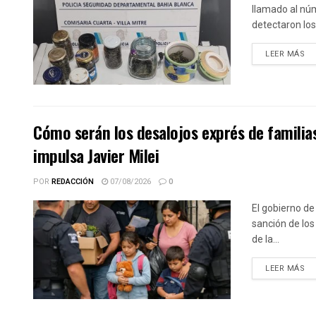
llamado al núm
detectaron los.
DE
LEER MÁS
Cómo serán los desalojos exprés de familia
impulsa Javier Milei
POR
REDACCIÓN
07/08/2026
0
El gobierno de
sanción de los
de la...
DE
LEER MÁS