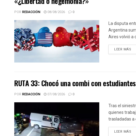
«¿Libertad o hegemonía?»
POR
REDACCIÓN
08/08/2026
0
La disputa ent
Argentina sum
Aires volvió a 
DE
LEER MÁS
RUTA 33: Chocó una combi con estudiantes 
POR
REDACCIÓN
07/08/2026
0
Tras el siniest
quienes trabaj
trasladadas a 
DE
LEER MÁS