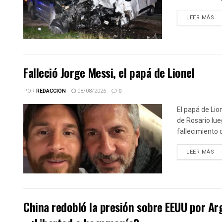
DE
LEER MÁS
Falleció Jorge Messi, el papá de Lionel
POR
REDACCIÓN
08/08/2026
0
El papá de Lio
de Rosario lue
fallecimiento d
DE
LEER MÁS
China redobló la presión sobre EEUU por Ar