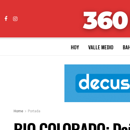
HOY
VALLE MEDIO
BAH
Home
Portada
RIO COLORADO: Dañ