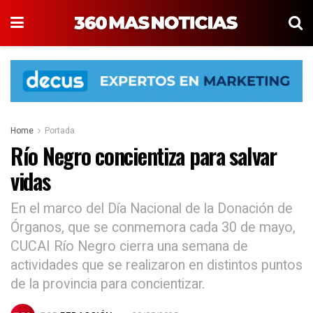
Home
Portada
Río Negro concientiza para salvar
vidas
En el marco del Día Nacional de la Donación de
Órganos, que se conmemora cada 30 de mayo,
CUCAI Río Negro cierra una semana de
actividades que se realizaron en distintos puntos
de la provincia para concientizar.