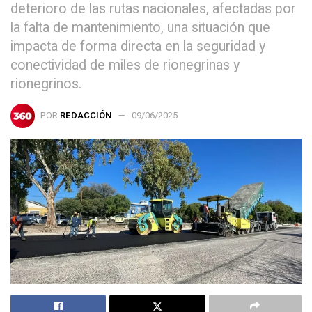
deterioro de las rutas nacionales, afectadas por
la falta de mantenimiento, una situación que
impacta de forma directa en la seguridad y
conectividad de miles de rionegrinas y
rionegrinos.
POR
REDACCIÓN
09/06/2025