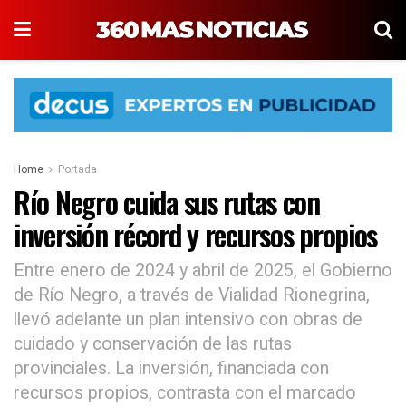
Home
Portada
Río Negro cuida sus rutas con
inversión récord y recursos propios
Entre enero de 2024 y abril de 2025, el Gobierno
de Río Negro, a través de Vialidad Rionegrina,
llevó adelante un plan intensivo con obras de
cuidado y conservación de las rutas
provinciales. La inversión, financiada con
recursos propios, contrasta con el marcado