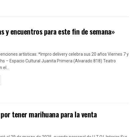
s y encuentros para este fin de semana»
venciones artísticas: *Impro delivery celebra sus 20 años Viernes 7 y
hs – Espacio Cultural Juanita Primera (Alvarado 818) Teatro
 el...
TAILS
or tener marihuana para la venta
ició el 29 de marzo de 2025, cuando personal de U.T.O.I. Interior Sur