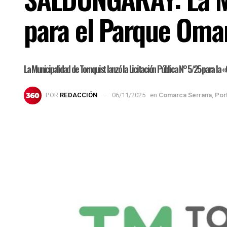
para el Parque Oma
La Municipalidad de Tornquist lanzó la Licitación Pública N° 5/25 pa
POR
REDACCIÓN
06/11/2025
en
Comarca Serrana
,
Por