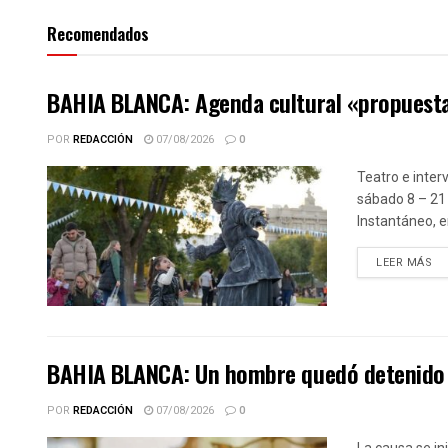
Recomendados
BAHIA BLANCA: Agenda cultural «propuesta
POR
REDACCIÓN
07/08/2026
0
Teatro e inter
sábado 8 – 21 
Instantáneo, en
DE
LEER MÁS
BAHIA BLANCA: Un hombre quedó detenido p
POR
REDACCIÓN
07/08/2026
0
La causa se in