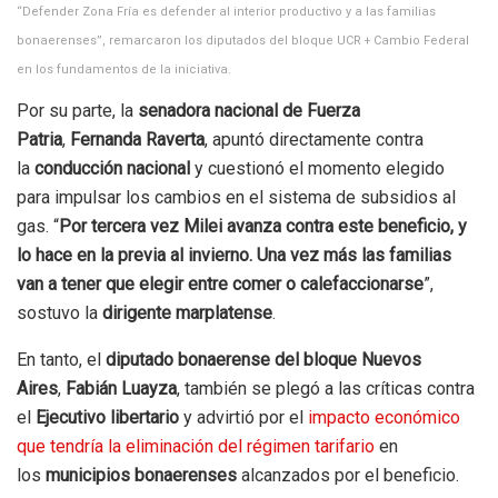
“Defender Zona Fría es defender al interior productivo y a las familias
bonaerenses”, remarcaron los diputados del bloque UCR + Cambio Federal
en los fundamentos de la iniciativa.
Por su parte, la
senadora nacional de Fuerza
Patria
,
Fernanda Raverta
, apuntó directamente contra
la
conducción nacional
y cuestionó el momento elegido
para impulsar los cambios en el sistema de subsidios al
gas. “
Por tercera vez Milei avanza contra este beneficio, y
lo hace en la previa al invierno. Una vez más las familias
van a tener que elegir entre comer o calefaccionarse
”,
sostuvo la
dirigente marplatense
.
En tanto, el
diputado bonaerense del bloque Nuevos
Aires
,
Fabián Luayza
, también se plegó a las críticas contra
el
Ejecutivo libertario
y advirtió por el
impacto económico
que tendría la eliminación del régimen tarifario
en
los
municipios bonaerenses
alcanzados por el beneficio.