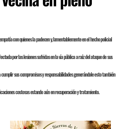
a empatía con quienes la padecen y, lamentablemente en el hecho policial
tada por las lesiones sufridas en la vía pública a raíz del ataque de sus
para cumplir sus compromisos y responsabilidades generándole esto también
icaciones costosas estando aún en recuperación y tratamiento.