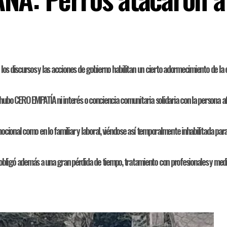
de los discursos y las acciones de gobierno habilitan un cierto adormecimiento de l
ubo CERO EMPATÍA ni interés o conciencia comunitaria solidaria con la persona afec
 emocional como en lo familiar y laboral, viéndose así temporalmente inhabilitada 
obligó además a una gran pérdida de tiempo, tratamiento con profesionales y med