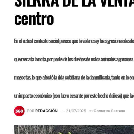
centro
En el actual contexto social parece que la violencia y las agresiones des
que rescata la nota, por parte de los dueños de estos animales agresores h
mascotas, lo que afectó la vida cotidiana de la damnificada, tanto en lo
un impacto económico (con lucro cesante por este hecho dañoso) que la 
POR
REDACCIÓN
21/07/2025
en
Comarca Serrana