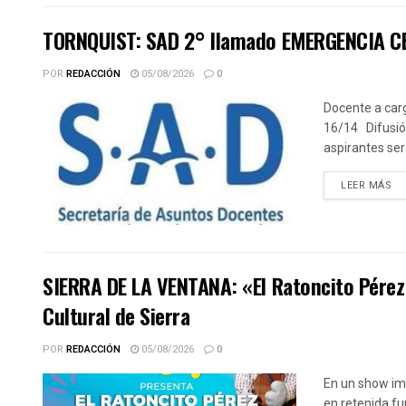
TORNQUIST: SAD 2° llamado EMERGENCIA CE
POR
REDACCIÓN
05/08/2026
0
Docente a car
16/14 Difusión
aspirantes ser
DE
LEER MÁS
SIERRA DE LA VENTANA: «El Ratoncito Pérez 
Cultural de Sierra
POR
REDACCIÓN
05/08/2026
0
En un show imp
en retenida fu