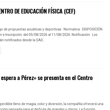
NTRO DE EDUCACIÓN FÍSICA (CEF)
go de propuestas acuáticas y deportivas Normativa: DISPOSICIÓN
 e Inscripción: del 05/08/2026 al 11/08/2026. Notificación: Los
án notificados desde la SAD...
TAILS
espera a Pérez» se presenta en el Centro
erdible lleno de magia, color y diversión, la compañía ofrecerá una
nción pensada para el disfrute de grandes y chicos. La función