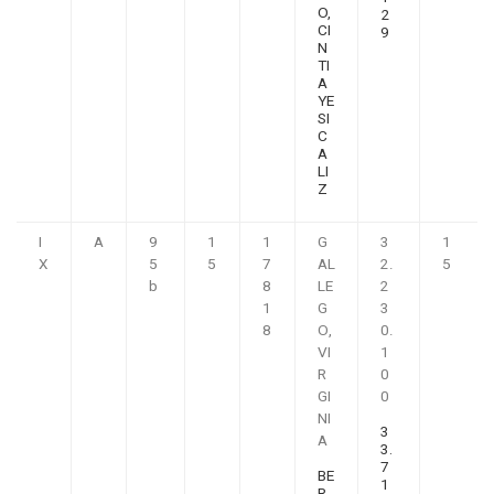
O,
2
CI
9
N
TI
A
YE
SI
C
A
LI
Z
I
A
9
1
1
G
3
1
X
5
5
7
AL
2.
5
b
8
LE
2
1
G
3
8
O,
0.
VI
1
R
0
GI
0
NI
3
A
3.
7
BE
1
R