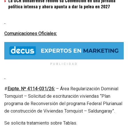
La UCR bonaerense renovó su Convención en una jornada
política intensa y ahora apunta a dar la pelea en 2027
Comunicaciones Oficiales:
PUBLICIDAD
#
Expte. Nº 4114-031/26:
– Área Regularización Dominial
Tornquist – Solicitud de escrituración viviendas “Plan
programa de Reconversión del programa Federal Plurianual
de construcción de Viviendas Tornquist – Saldungaray”.
Se solicita tratamiento sobre Tablas.