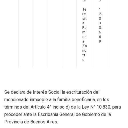
ta
3
Te
1
re
2.
sit
0
a
3
Ra
0.
m
6
on
6
a
9
Za
no
tt
o
Se declara de Interés Social la escrituración del
mencionado inmueble a la familia beneficiaria, en los
términos del Artículo 4º inciso d) de la Ley Nº 10.830, para
proceder ante la Escribanía General de Gobierno de la
Provincia de Buenos Aires.