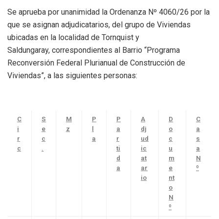
Se aprueba por unanimidad la Ordenanza Nº 4060/26 por la
que se asignan adjudicatarios, del grupo de Viviendas
ubicadas en la localidad de Tornquist y
Saldungaray, correspondientes al Barrio
“Programa
Reconversión Federal Plurianual de Construcción de
Viviendas”, a las siguientes personas:
C
S
M
P
P
A
D
C
i
e
z
l
a
dj
o
a
r
c
a
r
ud
c
s
c
.
ti
ic
u
a
d
at
m
N
a
ar
e
º
io
nt
o
N
º