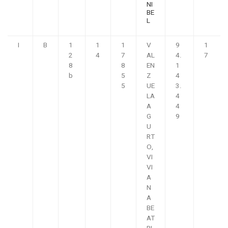
NI
BE
L
I
B
1
1
1
V
9
1
2
4
7
AL
4.
7
8
8
EN
1
b
5
Z
4
5
UE
3.
LA
4
A
4
G
9
U
RT
O,
VI
VI
A
N
A
BE
AT