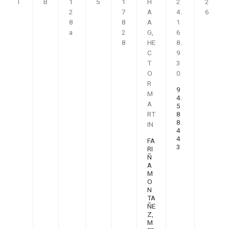
I
B
1
5
1
H
2
2
2
7
A
4.
6
8
8
A
1
a
2
G,
6
8
HE
8.
C
9
T
3
O
0
R
9
M
4.
A
5
RT
8
8.
IN
4
4
FA
3
RI
Ñ
A
M
O
N
TA
ÑE
Z,
M