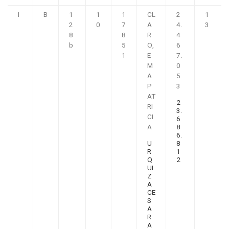
I
B
1
1
1
CL
2
1
2
0
7
A
4.
3
8
8
R
4
b
5
O,
6
1
E
7.
M
0
A
5
P
3
AT
2
RI
3.
CI
6
A
8
6.
U
8
R
1
Q
2
UI
Z
A
CE
S
A
R
A