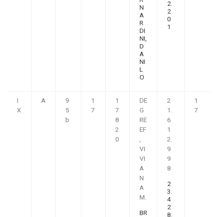
2.
N
2
A
0
R
1
DI
NI,
D
A
NI
L
O
I
A
9
1
1
DE
2
1
X
5
7
7
G
1.
7
b
8
RE
6
2
EF
1
0
,
2.
VI
9
VI
9
A
8
N
2
A
3.
M.
4
2
BR
8.