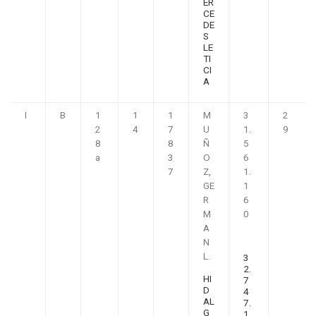
ER
CE
DE
S
LE
TI
CI
A
I
B
1
1
1
M
3
2
2
4
7
U
1.
9
8
8
Ñ
5
a
3
O
6
7
Z,
1.
GE
1
R
6
M
0
A
N
L.
3
2.
HI
7
D
4
AL
7.
G
1