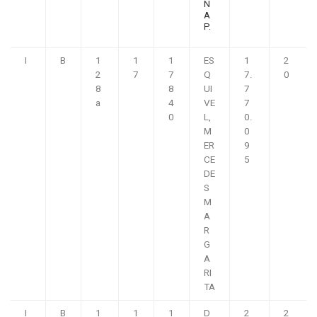
N
A
P.
I
B
1
1
1
ES
1
2
2
7
7
Q
7.
0
8
8
UI
7
a
4
VE
7
0
L,
0.
M
0
ER
9
CE
5
DE
S
M
A
R
G
A
RI
TA
I
B
1
1
1
D
2
2