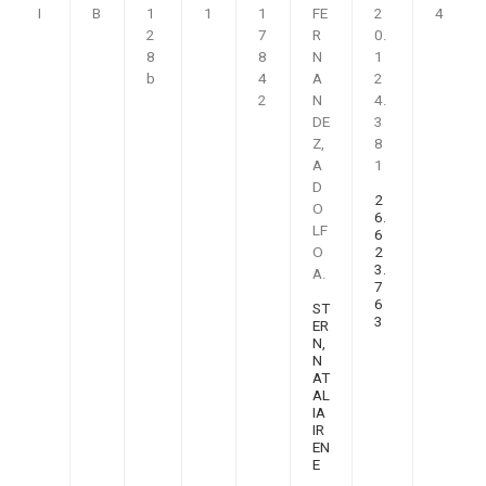
I
B
1
1
1
FE
2
4
2
7
R
0.
8
8
N
1
b
4
A
2
2
N
4.
DE
3
Z,
8
A
1
D
2
O
6.
LF
6
O
2
3.
A.
7
6
ST
3
ER
N,
N
AT
AL
IA
IR
EN
E