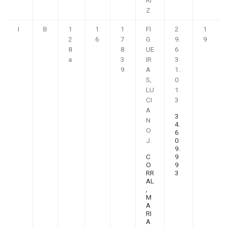
RI
Z
I
B
1
1
1
FI
2
1
2
6
7
G
9.
9
8
8
UE
6
a
3
IR
3
9
A
1.
S,
0
LU
1
CI
3
A
3
N
4.
O
6
J.
0
9.
C
9
O
9
RR
3
AL
,
M
A
RI
A