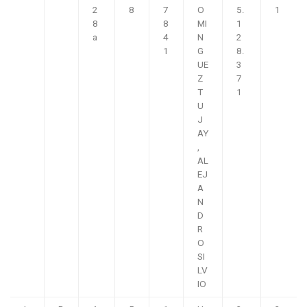
2
8
7
O
5.
1
8
8
MI
1
a
4
N
2
1
G
8.
UE
3
Z
7
T
1
U
J
AY
,
AL
EJ
A
N
D
R
O
SI
LV
IO