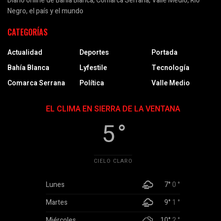
Diario online de Bahía Blanca, Comarca Serrana, Valle Medio, Río
Negro, el país y el mundo
CATEGORÍAS
Actualidad
Deportes
Portada
Bahía Blanca
Lyfestile
Tecnología
Comarca Serrana
Política
Valle Medio
EL CLIMA EN SIERRA DE LA VENTANA
5 °
CIELO CLARO
Lunes
7°
0 °
Martes
9°
1 °
Miércoles
10°
2 °