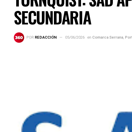
SECUNDARIA
POR
REDACCIÓN
05/06/2026
en
Comarca Serrana
,
Por