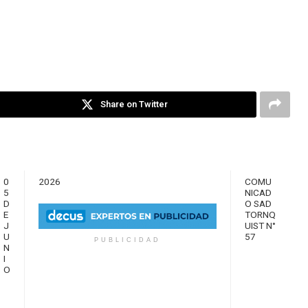
Share on Twitter
0
2026
COMU
5
NICAD
D
O SAD
E
TORNQ
J
UIST N°
U
57
PUBLICIDAD
N
I
O