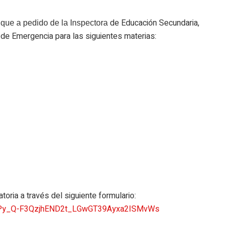
de Educación Secundaria,
 que a pedido de la
Inspectora
 de Emergencia para las siguientes materias:
oria a través del siguiente formulario:
Py_Q-
F3QzjhEND2t_LGwGT39Ayxa2ISMvWs