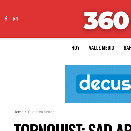
HOY
VALLE MEDIO
BAH
Home
Comarca Serrana
TORNQUIST: SAD A