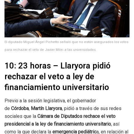
El diputado Miguel Ángel Pichetto señaló que no están asegurados los votos
para rechazar el veto de Javier Milei a las universidades.
10: 23 horas – Llaryora pidió
rechazar el veto a ley de
financiamiento universitario
Previo a la sesión legislativa, el gobernador
de
Córdoba
,
Martín Llaryora
, pidió a través de sus redes
sociales que la
Cámara de Diputados rechace el veto
presidencial a la ley de financiamiento universitario
, así
como la que declara la
emergencia pediátric
a, en relación al