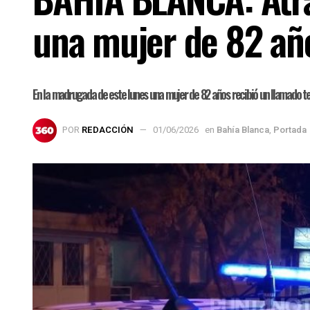
una mujer de 82 añ
En la madrugada de este lunes una mujer de 82 años recibió un llamado tel
POR
REDACCIÓN
01/06/2026
en
Bahía Blanca
,
Portada