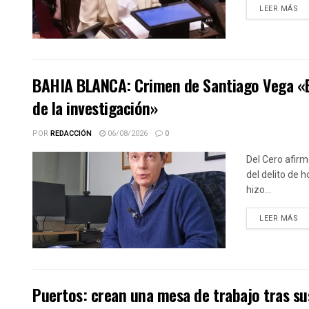
DE
LEER MÁS
BAHIA BLANCA: Crimen de Santiago Vega «El 
de la investigación»
POR
REDACCIÓN
06/08/2026
0
Del Cero afirm
del delito de 
hizo...
DE
LEER MÁS
Puertos: crean una mesa de trabajo tras sus