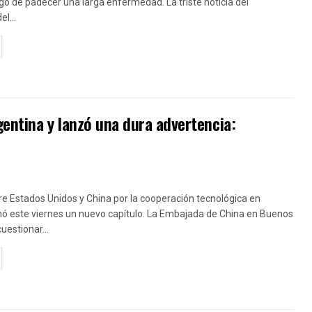
go de padecer una larga enfermedad. La triste noticia del
el...
TAILS
gentina y lanzó una dura advertencia:
re Estados Unidos y China por la cooperación tecnológica en
ó este viernes un nuevo capítulo. La Embajada de China en Buenos
cuestionar...
TAILS