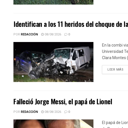
Identifican a los 11 heridos del choque de l
POR
REDACCIÓN
08/08/2026
0
En la combi vi
Universidad Te
Clara Montes (
DE
LEER MÁS
Falleció Jorge Messi, el papá de Lionel
POR
REDACCIÓN
08/08/2026
0
El papá de Lio