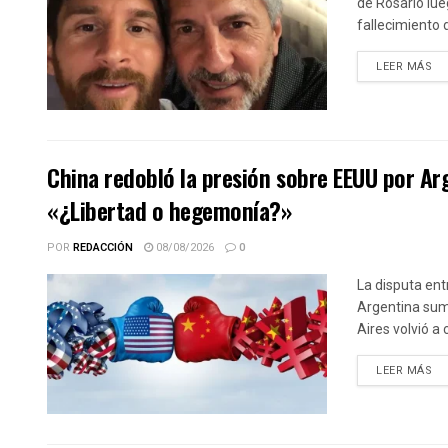
de Rosario lue
fallecimiento d
DE
LEER MÁS
China redobló la presión sobre EEUU por Ar
«¿Libertad o hegemonía?»
POR
REDACCIÓN
08/08/2026
0
La disputa ent
Argentina sum
Aires volvió a 
DE
LEER MÁS