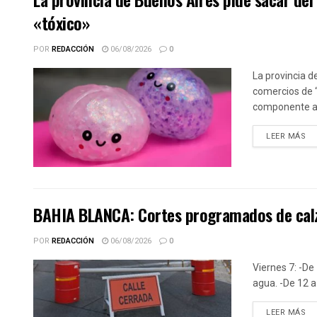
«tóxico»
POR
REDACCIÓN
06/08/2026
0
La provincia d
comercios de 
componente alt
DE
LEER MÁS
BAHIA BLANCA: Cortes programados de calz
POR
REDACCIÓN
06/08/2026
0
Viernes 7: -De 
agua. -De 12 a 
DE
LEER MÁS