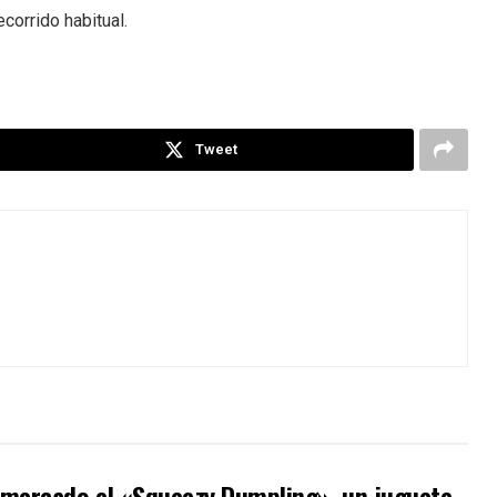
corrido habitual.
Tweet
l mercado el «Squeezy Dumpling», un juguete