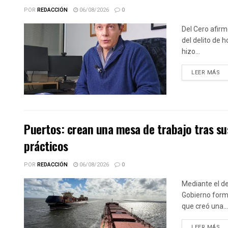
POR
REDACCIÓN
06/08/2026
0
Del Cero afirm
del delito de 
hizo...
DE
LEER MÁS
Puertos: crean una mesa de trabajo tras sus
prácticos
POR
REDACCIÓN
06/08/2026
0
Mediante el de
Gobierno forma
que creó una...
DE
LEER MÁS