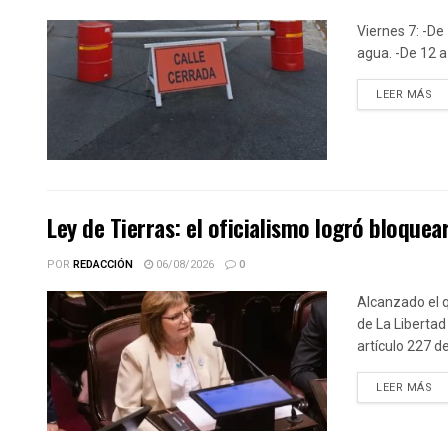
Viernes 7: -De 
agua. -De 12 a 
DE
LEER MÁS
Ley de Tierras: el oficialismo logró bloquear
POR
REDACCIÓN
06/08/2026
0
Alcanzado el q
de La Libertad
artículo 227 d
DE
LEER MÁS