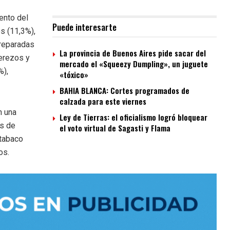
ento del
Puede interesarte
s (11,3%),
preparadas
La provincia de Buenos Aires pide sacar del
derezos y
mercado el «Squeezy Dumpling», un juguete
%),
«tóxico»
BAHIA BLANCA: Cortes programados de
calzada para este viernes
n una
Ley de Tierras: el oficialismo logró bloquear
os de
el voto virtual de Sagasti y Flama
 tabaco
os.