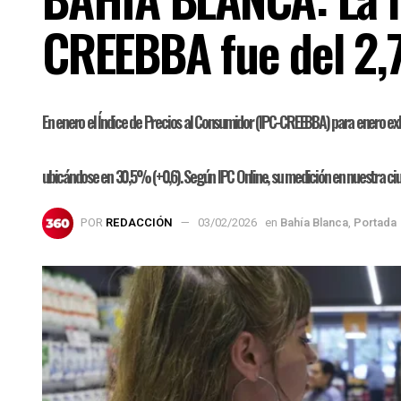
CREEBBA fue del 2
En enero el Índice de Precios al Consumidor (IPC-CREEBBA) para enero exhi
ubicándose en 30,5% (+0,6). Según IPC Online, su medición en nuestra ci
POR
REDACCIÓN
03/02/2026
en
Bahía Blanca
,
Portada