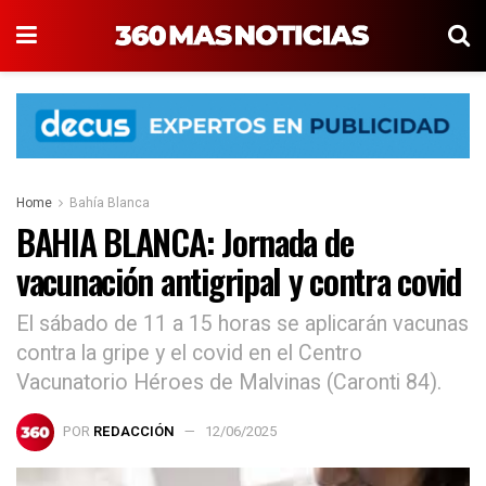
Home
Bahía Blanca
BAHIA BLANCA: Jornada de
vacunación antigripal y contra covid
El sábado de 11 a 15 horas se aplicarán vacunas
contra la gripe y el covid en el Centro
Vacunatorio Héroes de Malvinas (Caronti 84).
POR
REDACCIÓN
12/06/2025