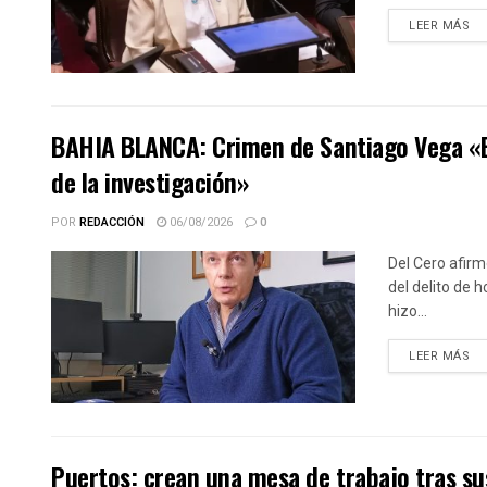
DE
LEER MÁS
BAHIA BLANCA: Crimen de Santiago Vega «El 
de la investigación»
POR
REDACCIÓN
06/08/2026
0
Del Cero afirm
del delito de 
hizo...
DE
LEER MÁS
Puertos: crean una mesa de trabajo tras sus