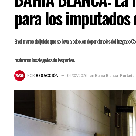
para los imputados 
En el marco del juicio que se lleva a cabo, en dependencias del Juzgado Co
realizaron los alegatos de las partes.
POR
REDACCIÓN
06/02/2026
en
Bahía Blanca
,
Portada