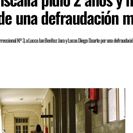
de una defraudación mi
rreccional N.º 3, a Lucca Ian Benítez Jara y Lucas Diego Duarte por una defraudaci