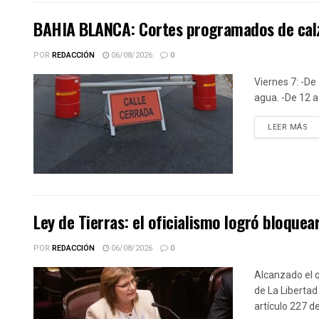
BAHIA BLANCA: Cortes programados de calz
POR
REDACCIÓN
06/08/2026
0
Viernes 7: -De 
agua. -De 12 a 
DE
LEER MÁS
Ley de Tierras: el oficialismo logró bloquear
POR
REDACCIÓN
06/08/2026
0
Alcanzado el q
de La Libertad
artículo 227 d