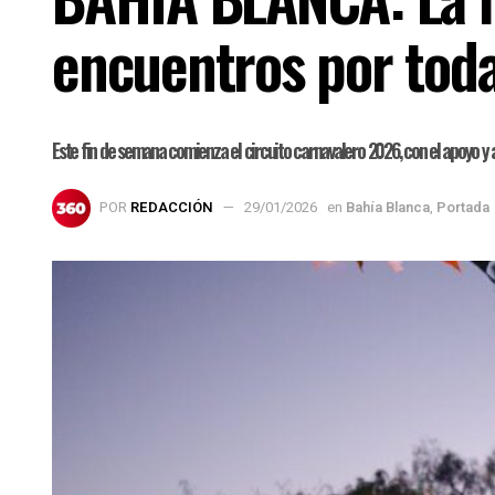
encuentros por toda
Este fin de semana comienza el circuito carnavalero 2026, con el apoyo 
POR
REDACCIÓN
29/01/2026
en
Bahía Blanca
,
Portada