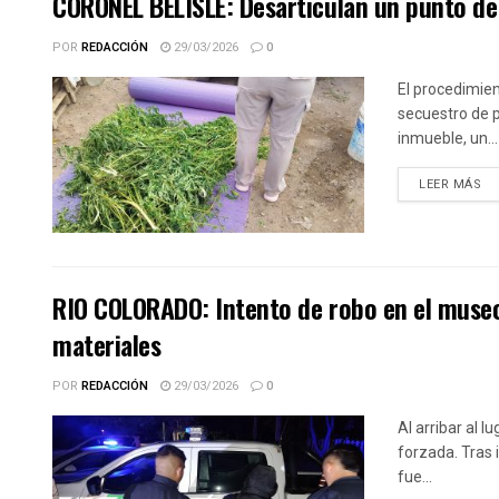
CORONEL BELISLE: Desarticulan un punto de
POR
REDACCIÓN
29/03/2026
0
El procedimien
secuestro de p
inmueble, un...
DE
LEER MÁS
RIO COLORADO: Intento de robo en el muse
materiales
POR
REDACCIÓN
29/03/2026
0
Al arribar al l
forzada. Tras i
fue...