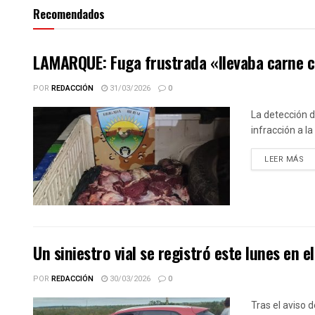
Recomendados
LAMARQUE: Fuga frustrada «llevaba carne cl
POR
REDACCIÓN
31/03/2026
0
La detección d
infracción a la
DE
LEER MÁS
Un siniestro vial se registró este lunes en e
POR
REDACCIÓN
30/03/2026
0
Tras el aviso d