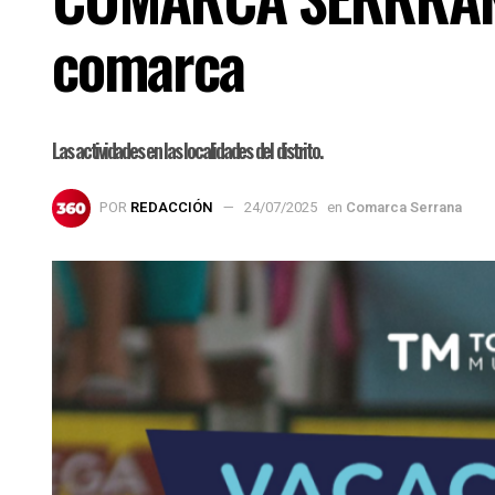
comarca
Las actividades en las localidades del distrito.
POR
REDACCIÓN
24/07/2025
en
Comarca Serrana