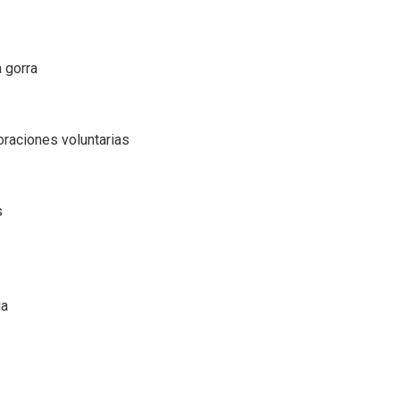
a gorra
oraciones voluntarias
s
ia