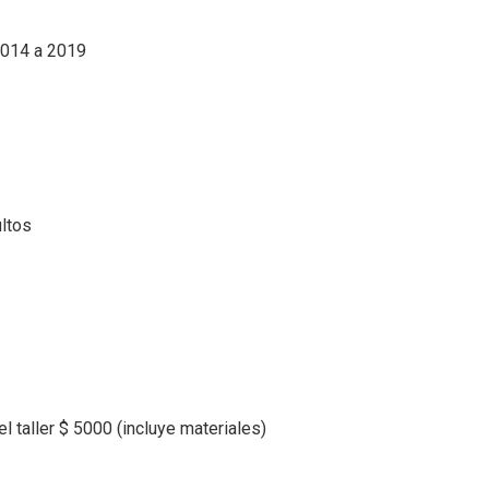
2014 a 2019
ultos
l taller $ 5000 (incluye materiales)