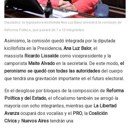
Diputados: la legisladora kicillofista Ana Luz Balor presidirá la comisión de
Reforma Política, que pasará de 7 a 13 integrantes.
Asimismo, la comisión quedó integrada por la diputada
kicillofista en la Presidencia,
Ana Luz Balor
, el
massista
Ricardo Lissalde
como vicepresidente y la
camporista
Maite Alvado
en la secretaría. De este modo,
el
peronismo se quedó con todas las autoridades
del cuerpo
que tendrá una gravitación importante en el futuro electoral.
En el desglose por bloques de la composición de
Reforma
Política y del Estado
, el oficialismo también se arrogó la
mayoría con ocho integrantes, mientras que
La Libertad
Avanza
ocupará dos vocalías y el
PRO
, la
Coalición
Cívica
y
Nuevos Aires
tendrán una.