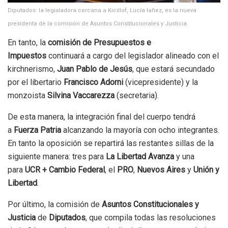
Diputados: la legisladora cercana a Kicillof, Lucía Iañez, es la nueva
presidenta de la comisión de Asuntos Constitucionales y Justicia.
En tanto, la
comisión de Presupuestos e
Impuestos
continuará a cargo del legislador alineado con el
kirchnerismo,
Juan Pablo de Jesús
, que estará secundado
por el libertario
Francisco Adorni
(vicepresidente) y la
monzoista
Silvina Vaccarezza
(secretaria).
De esta manera, la integración final del cuerpo tendrá
a
Fuerza Patria
alcanzando la mayoría con ocho integrantes.
En tanto la oposición se repartirá las restantes sillas de la
siguiente manera: tres para
La Libertad Avanza
y una
para
UCR + Cambio Federal
, el
PRO
,
Nuevos Aires
y
Unión y
Libertad
.
Por último, la comisión de
Asuntos Constitucionales y
Justicia
de
Diputados
, que compila todas las resoluciones