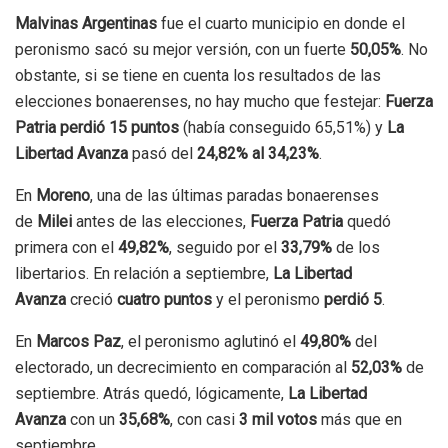
Malvinas Argentinas
fue el cuarto municipio en donde el
peronismo sacó su mejor versión, con un fuerte
50,05%
. No
obstante, si se tiene en cuenta los resultados de las
elecciones bonaerenses, no hay mucho que festejar:
Fuerza
Patria perdió 15 puntos
(había conseguido 65,51%) y
La
Libertad Avanza
pasó del
24,82% al 34,23%
.
En
Moreno
, una de las últimas paradas bonaerenses
de
Milei
antes de las elecciones,
Fuerza Patria
quedó
primera con el
49,82%
, seguido por el
33,79%
de los
libertarios. En relación a septiembre,
La Libertad
Avanza
creció
cuatro puntos
y el peronismo
perdió 5
.
En
Marcos Paz
, el peronismo aglutinó el
49,80%
del
electorado, un decrecimiento en comparación al
52,03%
de
septiembre. Atrás quedó, lógicamente,
La Libertad
Avanza
con un
35,68%
, con casi
3 mil votos
más que en
septiembre.