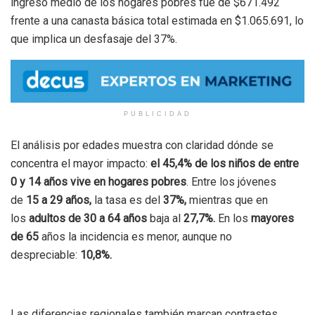
ingreso medio de los hogares pobres fue de $671.492
frente a una canasta básica total estimada en $1.065.691, lo
que implica un desfasaje del 37%.
PUBLICIDAD
El análisis por edades muestra con claridad dónde se
concentra el mayor impacto:
el 45,4% de los niños de entre
0 y 14 años vive en hogares pobres
. Entre los jóvenes
de
15 a 29 años,
la tasa es del
37%,
mientras que en
los
adultos de 30 a 64 años
baja al
27,7%.
En los
mayores
de 65
años la incidencia es menor, aunque no
despreciable:
10,8%.
Las diferencias regionales también marcan contrastes