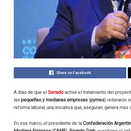
Share on Facebook
A días de que el
Senado
active el tratamiento del proyec
las
pequeñas y medianas empresas
(
pymes
) reiteraron
reforma laboral, una iniciativa que, aseguran, genera más 
En ese marco, el presidente de la
Confederación Argentin
Mediana Empresa
(
CAME
),
Ricardo Diab
, cuestionó el en