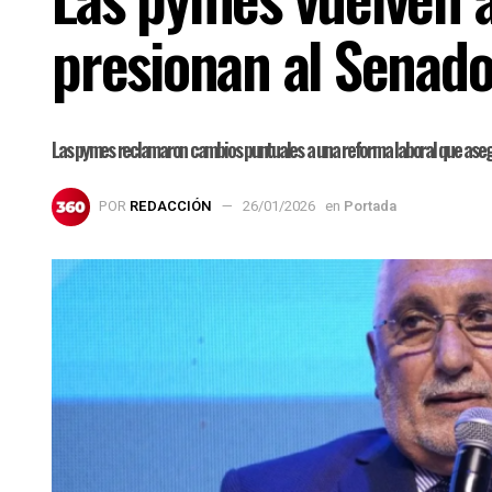
presionan al Senad
Las pymes reclamaron cambios puntuales a una reforma laboral que asegu
POR
REDACCIÓN
26/01/2026
en
Portada