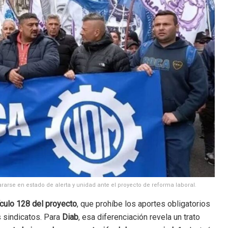
arse en estado de alerta y unidad ante el proyecto de reforma laboral.
ículo 128 del proyecto
, que prohíbe los aportes obligatorios
s sindicatos. Para
Diab
, esa diferenciación revela un trato