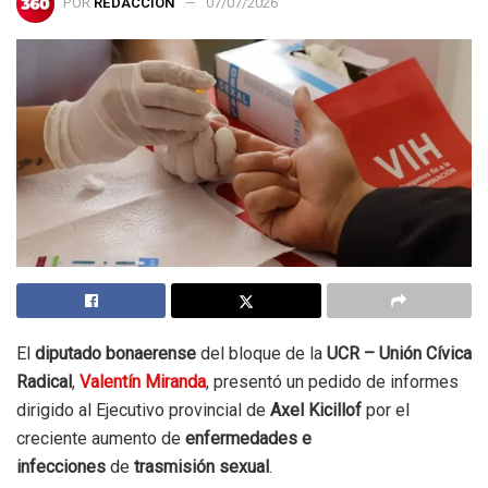
POR
REDACCIÓN
07/07/2026
El
diputado bonaerense
del bloque de la
UCR – Unión Cívica
Radical
,
Valentín Miranda
, presentó un pedido de informes
dirigido al Ejecutivo provincial de
Axel Kicillof
por el
creciente aumento de
enfermedades e
infecciones
de
trasmisión sexual
.