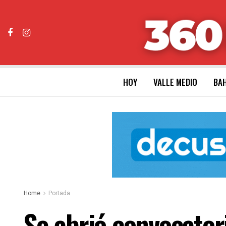
HOY
VALLE MEDIO
BAH
Home
Portada
Se abrió convocator