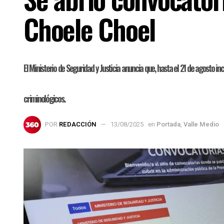
Choele Choel
El Ministerio de Seguridad y Justicia anuncia que, hasta el 21 de agosto inc
criminológicos.
POR
REDACCIÓN
13/08/2025
en
Portada
,
Valle Medio