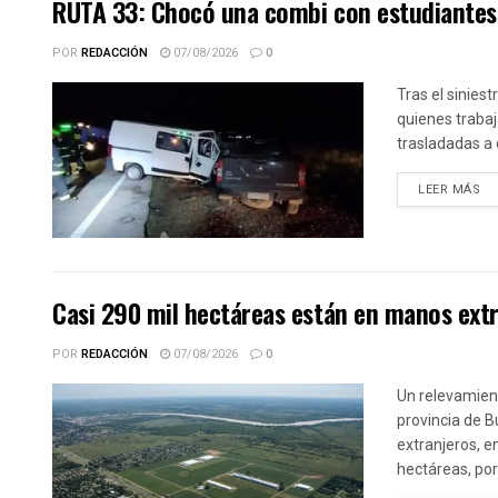
RUTA 33: Chocó una combi con estudiantes 
POR
REDACCIÓN
07/08/2026
0
Tras el siniest
quienes trabaj
trasladadas a 
DE
LEER MÁS
Casi 290 mil hectáreas están en manos extr
POR
REDACCIÓN
07/08/2026
0
Un relevamient
provincia de 
extranjeros, e
hectáreas, por.