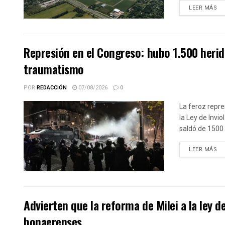
DE
LEER MÁS
Represión en el Congreso: hubo 1.500 herid
traumatismo
POR
REDACCIÓN
07/08/2026
0
La feroz repre
la Ley de Invi
saldó de 1500 
DE
LEER MÁS
Advierten que la reforma de Milei a la ley 
bonaerenses