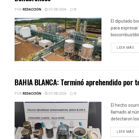
POR
REDACCIÓN
07/08/2026
0
El diputado bo
para expresar 
biocombustible
DE
LEER MÁS
BAHIA BLANCA: Terminó aprehendido por te
POR
REDACCIÓN
07/08/2026
0
El hecho ocurr
llamado al núm
detectaron los.
DE
LEER MÁS