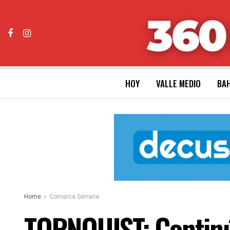
HOY
VALLE MEDIO
BAH
Home
Comarca Serrana
TORNQUIST: Continúa