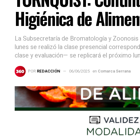
Higiénica de Alimen
La Subsecretaría de Bromatología y Zoonosis d
lunes se realizó la clase presencial correspo
clase y evaluación— se replicará el próximo lun
POR
REDACCIÓN
06/06/2025
en
Comarca Serrana