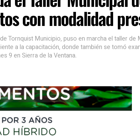
tos con modalidad pre
e Tornquist Municipio, puso en marcha el taller de 
ndiente a la capacitación, donde también se tomó e
es 9 en Sierra de la Ventana.