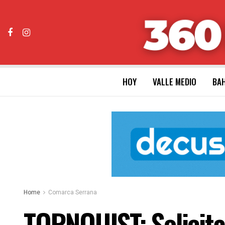
HOY
VALLE MEDIO
BAH
Home
Comarca Serrana
TORNQUIST: Solicita