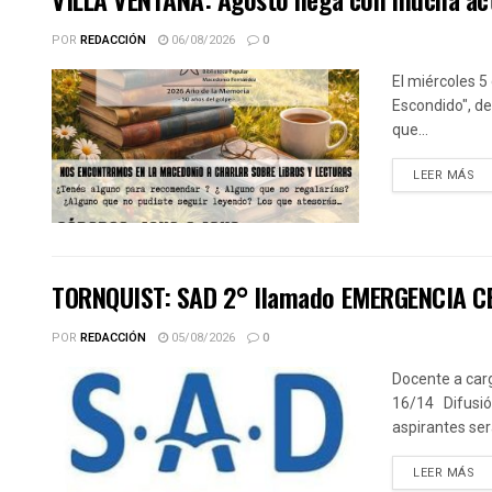
POR
REDACCIÓN
06/08/2026
0
El miércoles 5
Escondido", de
que...
DE
LEER MÁS
TORNQUIST: SAD 2° llamado EMERGENCIA CE
POR
REDACCIÓN
05/08/2026
0
Docente a car
16/14 Difusión
aspirantes ser
DE
LEER MÁS