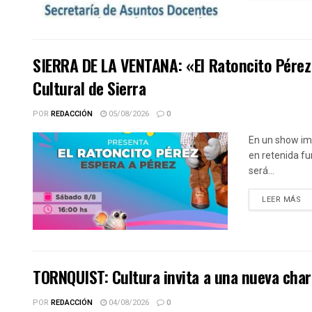
SIERRA DE LA VENTANA: «El Ratoncito Pérez 
Cultural de Sierra
POR
REDACCIÓN
05/08/2026
0
En un show imp
en retenida fu
será...
DE
LEER MÁS
TORNQUIST: Cultura invita a una nueva charl
POR
REDACCIÓN
04/08/2026
0