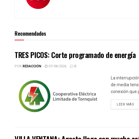
Recomendados
TRES PICOS: Corte programado de energía
POR
REDACCIÓN
07/08/2026
0
La interrupció
de media tensi
conexión que p
DE
LEER MÁS
VILLA VENTANA: Agosto llega con mucha activ