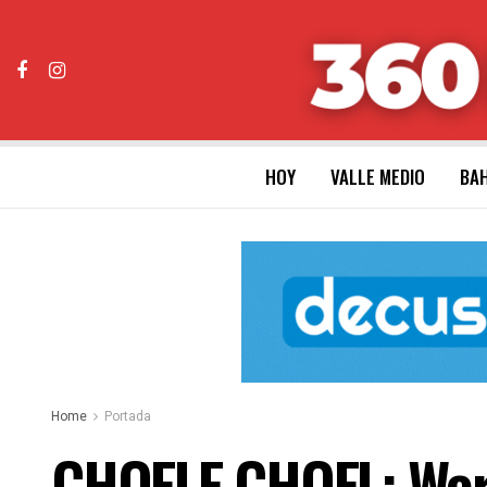
HOY
VALLE MEDIO
BAH
Home
Portada
CHOELE CHOEL: Were