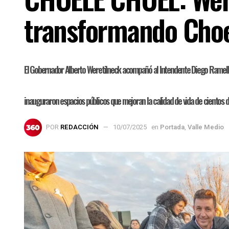
transformando Cho
El Gobernador Alberto Weretilneck acompañó al Intendente Diego Ramello y 
inauguraron espacios públicos que mejoran la calidad de vida de cientos de 
POR
REDACCIÓN
10/07/2025
en
Portada
,
Valle Medio