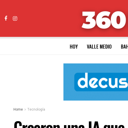
HOY
VALLE MEDIO
BAH
Home
Tecnología
Crearon una IA que 