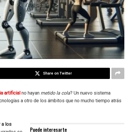
Share on Twitter
 artificial
no hayan
metido la cola
? Un nuevo sistema
ecnologías a otro de los ámbitos que no mucho tiempo atrás
 a los
Puede interesarte
lucrados se