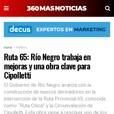
Home
Política
Ruta 65: Río Negro trabaja en
mejoras y una obra clave para
Cipolletti
El Gobierno de Río Negro avanza con la
construcción de nuevos derivadores en la
intersección de la Ruta Provincial 65, conocida
como “Ruta Chica” y la Circunvalación de
Cipolletti. Esta obra viene a resolver uno de los