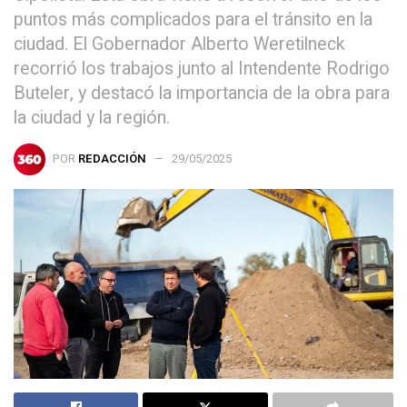
puntos más complicados para el tránsito en la
ciudad. El Gobernador Alberto Weretilneck
recorrió los trabajos junto al Intendente Rodrigo
Buteler, y destacó la importancia de la obra para
la ciudad y la región.
POR
REDACCIÓN
29/05/2025